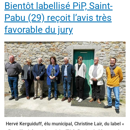
Bientôt labellisé PiP, Saint-
Pabu (29) reçoit l’avis très
favorable du jury
Hervé Kerguiduff, élu municipal, Christine Lair, du label «