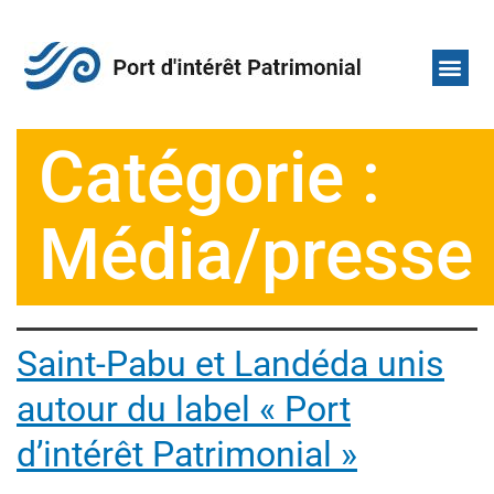
Nos adh
Qui sommes-nou
Catégorie :
Média/presse
Saint-Pabu et Landéda unis
autour du label « Port
d’intérêt Patrimonial »