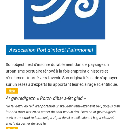
Association Port d’intérêt Patrimonial
Son objectif est d’inscrire durablement dans le paysage un
urbanisme portuaire rénové à la fois empreint d’histoire et
résolument tourné vers l’avenir. Son originalité est de s’appuyer
sur un réseau d’experts lui apportant leur éclairage scientifique.
Ar gevredigezh « Porzh dibar a-fet glad »
He fal dezhi eo reiñ d’ar porzhioù ur skeudenn renevezet evit pell, doujus d’an
istor ha troet war-zu an amzer-da-zont war un dro. Harp eo ar gevredigezh
ouzh ur rouedad tud arbennig a zigas dezhi ur sell skiantel hag a skoazell
anezhi da gemer divizoù fur.