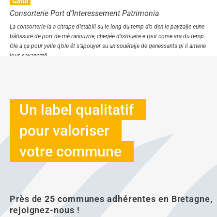
Consorterie Port d’Interessement Patrimonia
La consorterie-la a citrape d’etablli su le long du temp d’o den le payzaije eune
bâtissure de port de mè ranouvrie, cherjée d’istouere e tout come vra du temp.
Ole a ça pour yelle q’ole ét s’apouyer su un souétaije de qenessants qi li amene
lous savancetë.
Un label qualitatif
pour valoriser
votre commune
Près de
25 communes adhérentes
en Bretagne,
rejoignez-nous !