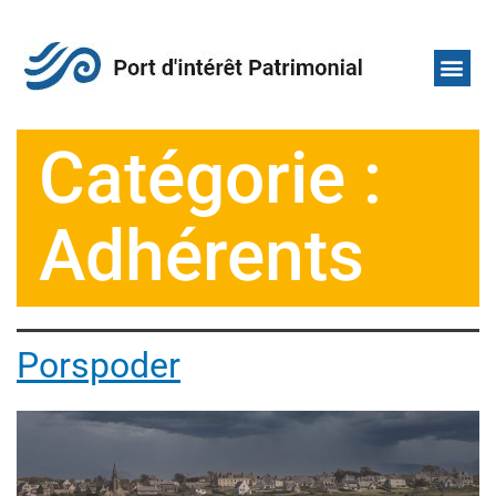
Nos adh
Qui sommes-nou
Catégorie :
Adhérents
Porspoder